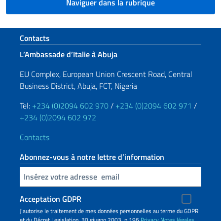
Naviguer dans la rubrique
Section de pied de page
Contacts
L’Ambassade d’Italie à Abuja
EU Complex, European Union Crescent Road, Central
Business District, Abuja, FCT, Nigeria
Tel:
+234 (0)2094 602 970
/
+234 (0)2094 602 971
/
+234 (0)2094 602 972
Contacts
Abonnez-vous à notre lettre d’information
Insert your email
Acceptation GDPR
J’autorise le traitement de mes données personnelles au terme du GDPR
et du Décret Legislation 30 giugno 2003, n.196
Privacy
Notes légales