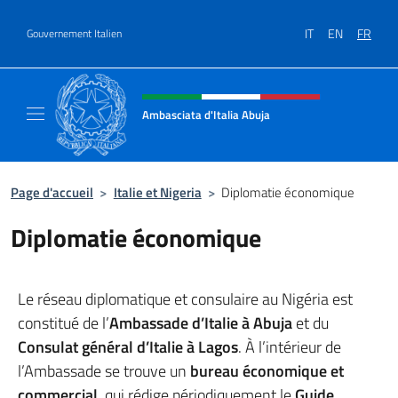
Aller au contenu
IT
EN
FR
Gouvernement Italien
Site Web, social et en-tête de m
Ambasciata d'Italia Abuja
Il nuovo sito Ambasciata d'Italia a Abuja
Page d'accueil
>
Italie et Nigeria
>
Diplomatie économique
Diplomatie économique
Le réseau diplomatique et consulaire au Nigéria est
constitué de l’
Ambassade d’Italie à Abuja
et du
Consulat général d’Italie à Lagos
. À l’intérieur de
l’Ambassade se trouve un
bureau économique et
commercial
, qui rédige périodiquement le
Guide