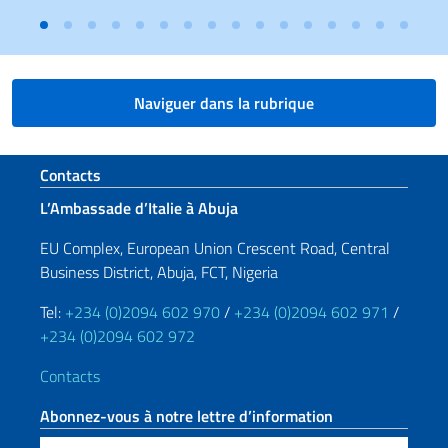
Naviguer dans la rubrique
Section de pied de page
Contacts
L’Ambassade d’Italie à Abuja
EU Complex, European Union Crescent Road, Central
Business District, Abuja, FCT, Nigeria
Tel:
+234 (0)2094 602 970
/
+234 (0)2094 602 971
/
+234 (0)2094 602 972
Contacts
Abonnez-vous à notre lettre d’information