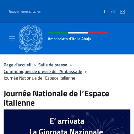
Aller au contenu
IT
EN
FR
Gouvernement Italien
Site Web, social et en-tête de m
Ambasciata d'Italia Abuja
Il nuovo sito Ambasciata d'Italia a Abuja
Page d'accueil
>
Salle de presse
>
Communiqués de presse de l’Ambassade
>
Journée Nationale de l’Espace italienne
Journée Nationale de l’Espace
italienne