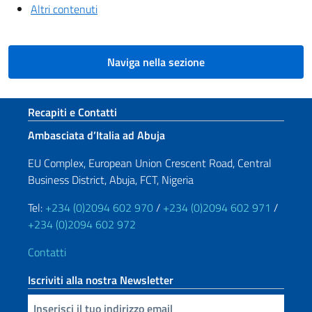
Altri contenuti
Naviga nella sezione
Sezione footer
Recapiti e Contatti
Ambasciata d’Italia ad Abuja
EU Complex, European Union Crescent Road, Central
Business District, Abuja, FCT, Nigeria
Tel:
+234 (0)2094 602 970
/
+234 (0)2094 602 971
/
+234 (0)2094 602 972
Contatti
Iscriviti alla nostra Newsletter
Inserisci la tua email