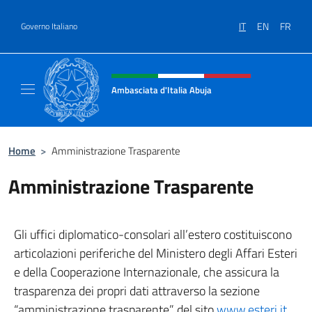
Salta al contenuto
IT
EN
FR
Governo Italiano
Intestazione sito, social e menù
Ambasciata d'Italia Abuja
Il nuovo sito Ambasciata d'Italia a Abuja
Home
>
Amministrazione Trasparente
Amministrazione Trasparente
Gli uffici diplomatico-consolari all’estero costituiscono
articolazioni periferiche del Ministero degli Affari Esteri
e della Cooperazione Internazionale, che assicura la
trasparenza dei propri dati attraverso la sezione
“amministrazione trasparente” del sito
www.esteri.it
.