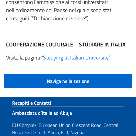
consentono l’ammissione ai corsi universitari
nell’ordinamento del Paese nel quale sono stati
conseguiti (“Dichiarazione di valore”).
COOPERAZIONE CULTURALE – STUDIARE IN ITALIA
Visita la pagina “
Studying at Italian University
“.
Naviga nella sezione
Sezione footer
Recapiti e Contatti
Ambasciata d’Italia ad Abuja
EU Complex, European Union Crescent Road, Central
Business District, Abuja, FCT, Nigeria