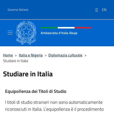
Salta al contenuto
IT
EN
Governo Italiano
Intestazione sito, social e menù
Ambasciata d'Italia Abuja
Il nuovo sito Ambasciata d'Italia a Abuja
Home
>
Italia e Nigeria
>
Diplomazia culturale
>
Studiare in Italia
Studiare in Italia
Equipollenza dei Titoli di Studio
I titoli di studio stranieri non sono automaticamente
riconosciuti in Italia. L’equipollenza è il procedimento