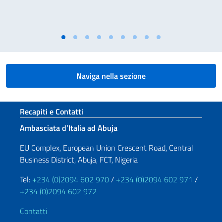
Naviga nella sezione
Sezione footer
Recapiti e Contatti
Ambasciata d’Italia ad Abuja
EU Complex, European Union Crescent Road, Central
Business District, Abuja, FCT, Nigeria
Tel:
+234 (0)2094 602 970
/
+234 (0)2094 602 971
/
+234 (0)2094 602 972
Contatti