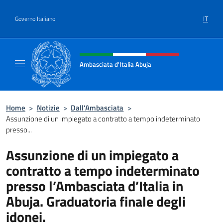
Salta al contenuto
IT
Governo Italiano
Intestazione sito, social e menù
Ambasciata d'Italia Abuja
Il nuovo sito Ambasciata d'Italia a Abuja
Home
>
Notizie
>
Dall’Ambasciata
>
Assunzione di un impiegato a contratto a tempo indeterminato
presso...
Assunzione di un impiegato a
contratto a tempo indeterminato
presso l’Ambasciata d’Italia in
Abuja. Graduatoria finale degli
idonei.