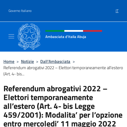
Salta al contenuto
IT
Governo Italiano
Intestazione sito, social e menù
Ambasciata d'Italia Abuja
Il nuovo sito Ambasciata d'Italia a Abuja
Home
>
Notizie
>
Dall’Ambasciata
>
Referendum abrogativi 2022 – Elettori temporaneamente all’estero
(Art. 4- bis...
Referendum abrogativi 2022 –
Elettori temporaneamente
all’estero (Art. 4- bis Legge
459/2001): Modalita’ per l’opzione
entro mercoledi’ 11 maggio 2022