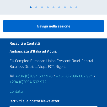
Naviga nella sezione
Sezione footer
Recapiti e Contatti
Ambasciata d’Italia ad Abuja
EU Complex, European Union Crescent Road, Central
Business District, Abuja, FCT, Nigeria
Tel:
+234 (0)2094 602 970
/
+234 (0)2094 602 971
/
+234 (0)2094 602 972
Contatti
Iscriviti alla nostra Newsletter