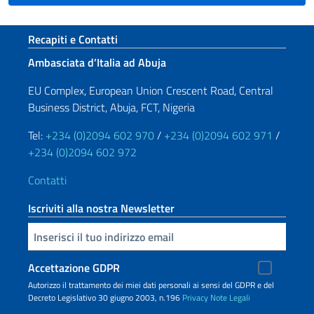
Sezione footer
Recapiti e Contatti
Ambasciata d’Italia ad Abuja
EU Complex, European Union Crescent Road, Central
Business District, Abuja, FCT, Nigeria
Tel:
+234 (0)2094 602 970
/
+234 (0)2094 602 971
/
+234 (0)2094 602 972
Contatti
Iscriviti alla nostra Newsletter
Inserisci la tua email
Accettazione GDPR
Autorizzo il trattamento dei miei dati personali ai sensi del GDPR e del
Decreto Legislativo 30 giugno 2003, n.196
Privacy
Note Legali