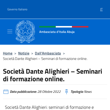
Salta al contenuto
IT
Governo Italiano
Intestazione sito, social e menù
Ambasciata d'Italia Abuja
Il nuovo sito Ambasciata d'Italia a Abuja
Home
>
Notizie
>
Dall’Ambasciata
>
Società Dante Alighieri – Seminari di formazione online.
Società Dante Alighieri – Seminari
di formazione online.
Data pubblicazione:
28 Ottobre 2022
Tipologia:
News
Società Dante Alighieri: seminari di formazione e