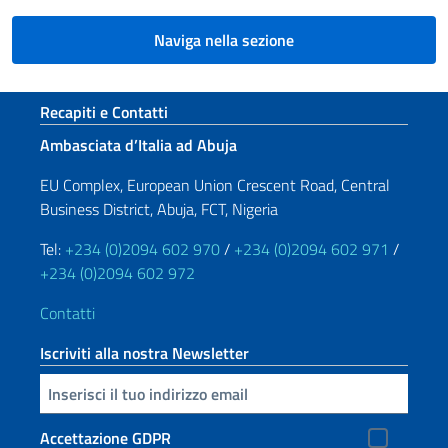
Naviga nella sezione
Sezione footer
Recapiti e Contatti
Ambasciata d’Italia ad Abuja
EU Complex, European Union Crescent Road, Central
Business District, Abuja, FCT, Nigeria
Tel:
+234 (0)2094 602 970
/
+234 (0)2094 602 971
/
+234 (0)2094 602 972
Contatti
Iscriviti alla nostra Newsletter
Inserisci la tua email
Accettazione GDPR