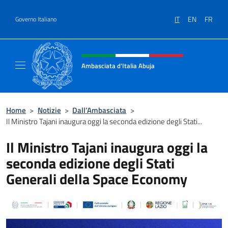
Salta al contenuto
IT
EN
FR
Governo Italiano
Intestazione sito, social e menù
Ambasciata d'Italia Abuja
Il nuovo sito Ambasciata d'Italia a Abuja
Home
>
Notizie
>
Dall’Ambasciata
>
Il Ministro Tajani inaugura oggi la seconda edizione degli Stati...
Il Ministro Tajani inaugura oggi la
seconda edizione degli Stati
Generali della Space Economy