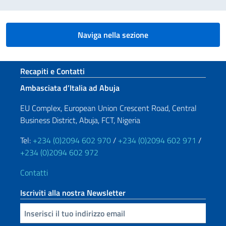
Naviga nella sezione
Sezione footer
Recapiti e Contatti
Ambasciata d’Italia ad Abuja
EU Complex, European Union Crescent Road, Central
Business District, Abuja, FCT, Nigeria
Tel:
+234 (0)2094 602 970
/
+234 (0)2094 602 971
/
+234 (0)2094 602 972
Contatti
Iscriviti alla nostra Newsletter
Inserisci la tua email