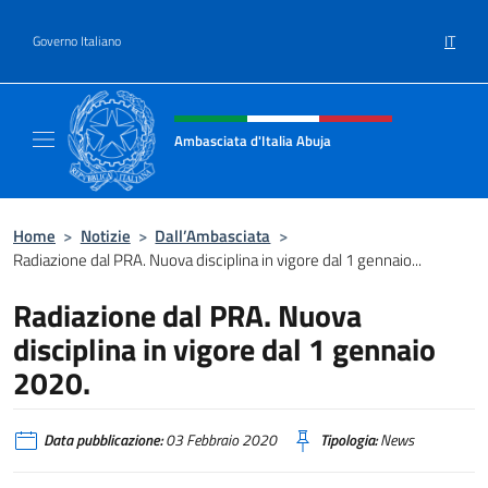
Salta al contenuto
IT
Governo Italiano
Intestazione sito, social e menù
Ambasciata d'Italia Abuja
Il nuovo sito Ambasciata d'Italia a Abuja
Home
>
Notizie
>
Dall’Ambasciata
>
Radiazione dal PRA. Nuova disciplina in vigore dal 1 gennaio...
Radiazione dal PRA. Nuova
disciplina in vigore dal 1 gennaio
2020.
Data pubblicazione:
03 Febbraio 2020
Tipologia:
News