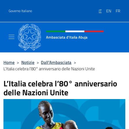
Salta al contenuto
IT
EN
FR
Governo Italiano
Intestazione sito, social e menù
Ambasciata d'Italia Abuja
Il nuovo sito Ambasciata d'Italia a Abuja
Home
>
Notizie
>
Dall’Ambasciata
>
L’Italia celebra l’80° anniversario delle Nazioni Unite
L’Italia celebra l’80° anniversario
delle Nazioni Unite