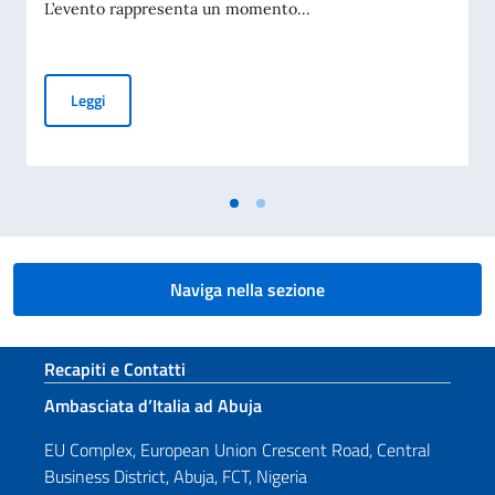
L’evento rappresenta un momento...
#AfricaDay Giornata dell'Africa
Leggi
Naviga nella sezione
Sezione footer
Recapiti e Contatti
Ambasciata d’Italia ad Abuja
EU Complex, European Union Crescent Road, Central
Business District, Abuja, FCT, Nigeria