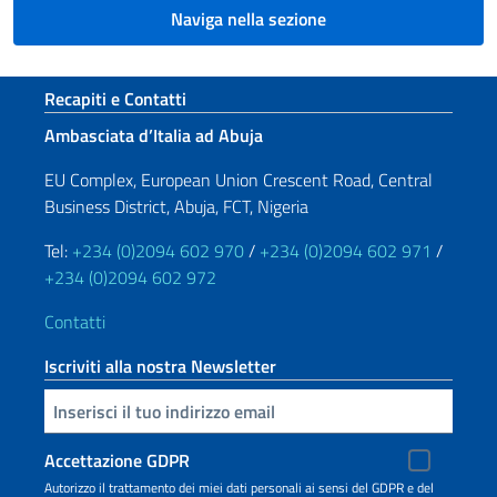
Naviga nella sezione
Sezione footer
Recapiti e Contatti
Ambasciata d’Italia ad Abuja
EU Complex, European Union Crescent Road, Central
Business District, Abuja, FCT, Nigeria
Tel:
+234 (0)2094 602 970
/
+234 (0)2094 602 971
/
+234 (0)2094 602 972
Contatti
Iscriviti alla nostra Newsletter
Inserisci la tua email
Accettazione GDPR
Autorizzo il trattamento dei miei dati personali ai sensi del GDPR e del