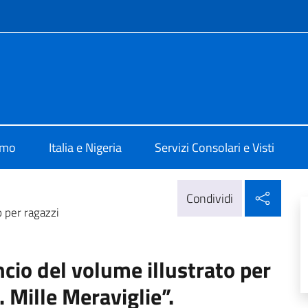
e menù
Abuja
amo
Italia e Nigeria
Servizi Consolari e Visti
Condi
Condividi
o per ragazzi
cio del volume illustrato per
 Mille Meraviglie”.