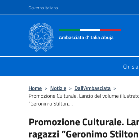
Salta al contenuto
Governo Italiano
Intestazione sito, social 
Ambasciata d'Italia Abuja
Il nuovo sito Ambasciata d'Italia a 
Chi si
Home
>
Notizie
>
Dall’Ambasciata
>
Promozione Culturale. Lancio del volume illustrat
“Geronimo Stilton....
Promozione Culturale. Lan
ragazzi “Geronimo Stilton.