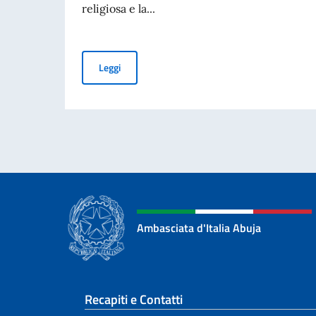
religiosa e la...
Italia e la tutela delle minoranze cristiane: u
Leggi
Ambasciata d'Italia Abuja
Sezione footer
Recapiti e Contatti