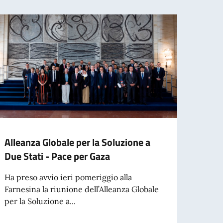
Alleanza Globale per la Soluzione a
Beni
Due Stati - Pace per Gaza
front
Occi
Ha preso avvio ieri pomeriggio alla
Farnesina la riunione dell’Alleanza Globale
Dal 1
per la Soluzione a...
ospit
2026),