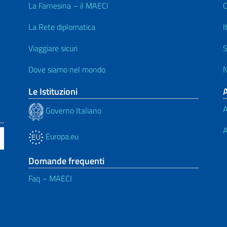
La Farnesina – il MAECI
C
La Rete diplomatica
I
Viaggiare sicuri
S
Dove siamo nel mondo
N
Le Istituzioni
A
Governo Italiano
A
Europa.eu
Domande frequenti
Faq – MAECI