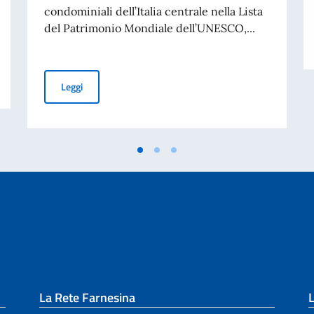
condominiali dell’Italia centrale nella Lista
del Patrimonio Mondiale dell’UNESCO,...
n impegno di cooperazione internazionale per inclusione e dialogo
Patrimonio mondiale UNESCO: con l’iscrizione dei teatri co
Leggi
La Rete Farnesina
L