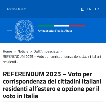
Salta al contenuto
IT
EN
FR
Governo Italiano
Intestazione sito, social e menù
Ambasciata d'Italia Abuja
Il nuovo sito Ambasciata d'Italia a Abuja
Home
>
Notizie
>
Dall’Ambasciata
>
REFERENDUM 2025 – Voto per corrispondenza dei cittadini italiani
residenti...
REFERENDUM 2025 – Voto per
corrispondenza dei cittadini italiani
residenti all’estero e opzione per il
voto in Italia