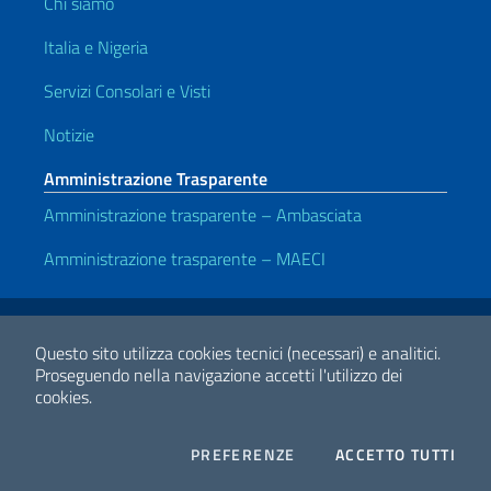
Chi siamo
Italia e Nigeria
Servizi Consolari e Visti
Notizie
Amministrazione Trasparente
Amministrazione trasparente – Ambasciata
Amministrazione trasparente – MAECI
Link Utili
Note legali
Privacy e cookie policy
Dichiarazione di accessibilità
Questo sito utilizza cookies tecnici (necessari) e analitici.
Proseguendo nella navigazione accetti l'utilizzo dei
cookies.
2026 Copyright Ministero degli Affari Esteri e della Cooperazione
Internazionale
COOKIES
I CO
PREFERENZE
ACCETTO TUTTI
Facebook
Twitter
Whatsapp