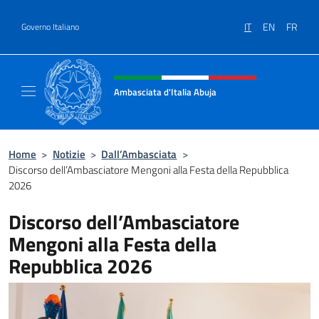
Salta al contenuto
IT
EN
FR
Governo Italiano
Intestazione sito, social e menù
Ambasciata d'Italia Abuja
Il nuovo sito Ambasciata d'Italia a Abuja
Home
>
Notizie
>
Dall’Ambasciata
>
Discorso dell’Ambasciatore Mengoni alla Festa della Repubblica
2026
Discorso dell’Ambasciatore
Mengoni alla Festa della
Repubblica 2026