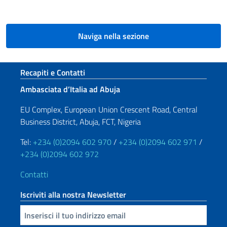
Naviga nella sezione
Sezione footer
Recapiti e Contatti
Ambasciata d’Italia ad Abuja
EU Complex, European Union Crescent Road, Central
Business District, Abuja, FCT, Nigeria
Tel:
+234 (0)2094 602 970
/
+234 (0)2094 602 971
/
+234 (0)2094 602 972
Contatti
Iscriviti alla nostra Newsletter
Inserisci la tua email