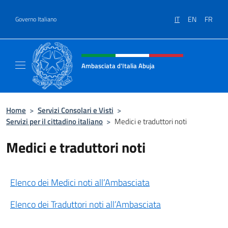
Salta al contenuto
IT
EN
FR
Governo Italiano
Intestazione sito, social e menù
Ambasciata d'Italia Abuja
Il nuovo sito Ambasciata d'Italia a Abuja
Home
>
Servizi Consolari e Visti
>
Servizi per il cittadino italiano
>
Medici e traduttori noti
Medici e traduttori noti
Elenco dei Medici noti all’Ambasciata
Elenco dei Traduttori noti all’Ambasciata