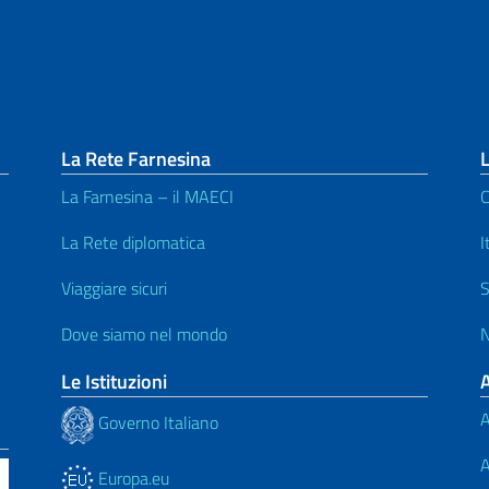
La Rete Farnesina
L
La Farnesina – il MAECI
C
La Rete diplomatica
I
Viaggiare sicuri
S
Dove siamo nel mondo
N
Le Istituzioni
A
Governo Italiano
A
Europa.eu