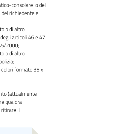
tico-consolare o del
 del richiedente e
o o di altro
degli articoli 46 e 47
445/2000;
o o di altro
olizia;
 a colori formato 35 x
nto (attualmente
one qualora
itirare il