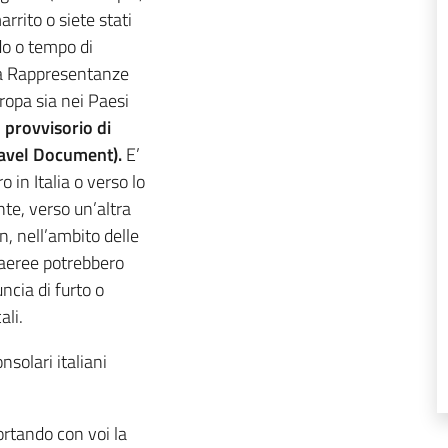
arrito o siete stati
do o tempo di
 la Rappresentanze
uropa sia nei Paesi
provvisorio di
ravel Document).
E’
 in Italia o verso lo
te, verso un’altra
, nell’ambito delle
 aeree potrebbero
ncia di furto o
ali.
onsolari italiani
ortando con voi la