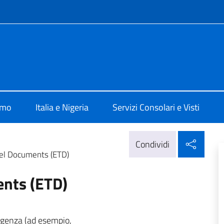
e menù
Abuja
amo
Italia e Nigeria
Servizi Consolari e Visti
Condi
Condividi
el Documents (ETD)
nts (ETD)
ergenza (ad esempio,