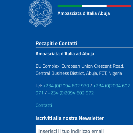
Ambasciata d'Italia Abuja
Sezione footer
Recapiti e Contatti
Ambasciata d’Italia ad Abuja
EU Complex, European Union Crescent Road,
Central Business District, Abuja, FCT, Nigeria
Tel:
+234 (0)2094 602 970
/
+234 (0)2094 602
971
/
+234 (0)2094 602 972
Contatti
Iscriviti alla nostra Newsletter
Inserisci la tua email