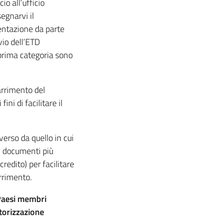
io all’ufficio
gnarvi il
entazione da parte
vio dell’ETD
 prima categoria sono
arrimento del
ini di facilitare il
erso da quello in cui
ei documenti più
credito) per facilitare
arrimento.
 Paesi membri
torizzazione