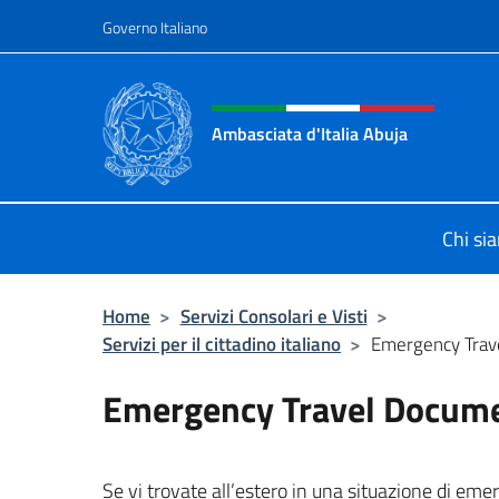
Salta al contenuto
Governo Italiano
Intestazione sito, social 
Ambasciata d'Italia Abuja
Il nuovo sito Ambasciata d'Italia a 
Chi si
Home
>
Servizi Consolari e Visti
>
Servizi per il cittadino italiano
>
Emergency Trav
Emergency Travel Docume
Se vi trovate all’estero in una situazione di em