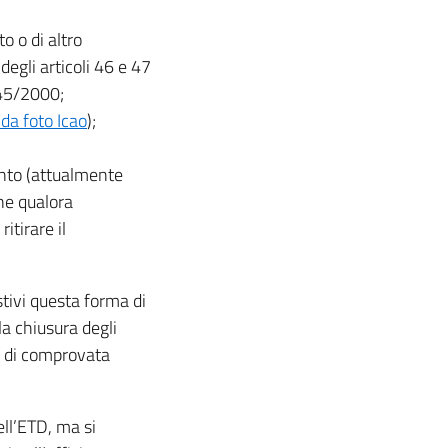
o o di altro
degli articoli 46 e 47
445/2000;
da foto Icao
);
nto (attualmente
one qualora
itirare il
stivi questa forma di
a chiusura degli
ni di comprovata
dell’ETD, ma si