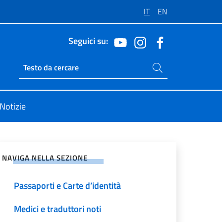
IT
EN
Seguici su:
Cerca nel sito
Ricerca sito live
Notizie
vidi sui Social Network
NAVIGA NELLA SEZIONE
Passaporti e Carte d’identità
Medici e traduttori noti