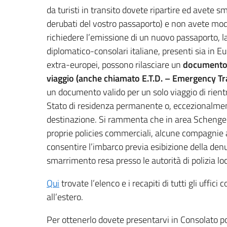
da turisti in transito dovete ripartire ed avete sm
derubati del vostro passaporto) e non avete mo
richiedere l’emissione di un nuovo passaporto,
diplomatico-consolari italiane, presenti sia in E
extra-europei, possono rilasciare un
documento 
viaggio (anche chiamato E.T.D. – Emergency T
un documento valido per un solo viaggio di rientro
Stato di residenza permanente o, eccezionalmen
destinazione. Si rammenta che in area Schengen
proprie policies commerciali, alcune compagnie
consentire l’imbarco previa esibizione della denu
smarrimento resa presso le autorità di polizia loc
Qui
trovate l’elenco e i recapiti di tutti gli uffici c
all’estero.
Per ottenerlo dovete presentarvi in Consolato p